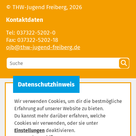
© THW-Jugend Freiberg, 2026
Kontaktdaten
Tel: 037322-5202-0
Fax: 037322-5202-18
Kindeswohl
Wir verwenden Cookies, um dir die bestmögliche
Verbandsstruktur
Erfahrung auf unserer Website zu bieten.
Satzung
Du kannst mehr darüber erfahren, welche
Cookies wir verwenden, oder sie unter
Selbstverständnis
Einstellungen
deaktivieren.