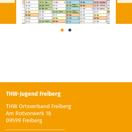
THW-Jugend Freiberg
THW Ortsverband Freiberg
Am Rotvorwerk 18
09599 Freiberg